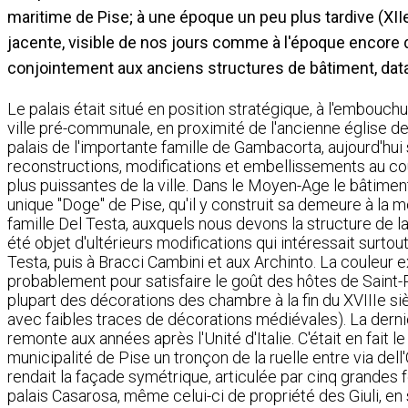
maritime de Pise; à une époque un peu plus tardive (XIIe
jacente, visible de nos jours comme à l'époque encore 
conjointement aux anciens structures de bâtiment, datant 
Le palais était situé en position stratégique, à l'embouchur
ville pré-communale, en proximité de l'ancienne église de
palais de l'importante famille de Gambacorta, aujourd'hu
reconstructions, modifications et embellissements au cou
plus puissantes de la ville. Dans le Moyen-Age le bâtimen
unique "Doge" de Pise, qu'il y construit sa demeure à la
famille Del Testa, auxquels nous devons la structure de la 
été objet d'ultérieurs modifications qui intéressait surtou
Testa, puis à Bracci Cambini et aux Archinto. La couleur e
probablement pour satisfaire le goût des hôtes de Saint-Pét
plupart des décorations des chambre à la fin du XVIIIe siè
avec faibles traces de décorations médiévales). La dernière
remonte aux années après l'Unité d'Italie. C'était en fait 
municipalité de Pise un tronçon de la ruelle entre via dell'
rendait la façade symétrique, articulée par cinq grandes f
palais Casarosa, même celui-ci de propriété des Giuli, e