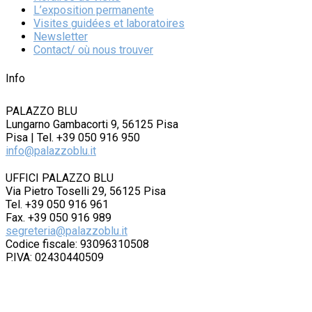
L’exposition permanente
Visites guidées et laboratoires
Newsletter
Contact/ où nous trouver
Info
PALAZZO BLU
Lungarno Gambacorti 9, 56125 Pisa
Pisa | Tel. +39 050 916 950
info@palazzoblu.it
UFFICI PALAZZO BLU
Via Pietro Toselli 29, 56125 Pisa
Tel. +39 050 916 961
Fax. +39 050 916 989
segreteria@palazzoblu.it
Codice fiscale: 93096310508
P.IVA: 02430440509