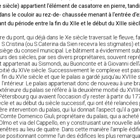
 siècle) appartient l'élément de casatorre en pierre, tand
dans le couloir au rez-de- chaussée menant à l'entrée d'
du période entre la fin du XIIe et le début du XIIIe siècl
e du pont, qui déjà dans le Xe siècle traversait le fleuve, f
 S.Cristina (ou S.Caterina da Sien recevra les stigmates) e
i siège du conseil municipal. Le bâtiment a évidemment sub
rs des siècles, par ses divers propriétaires, souvent repr
t appartenait au Sismondi, au Buonconte et à Giovanni dell
 moitié du XIVe siècle. Successivement le complexe est pas
fin du XVIe siècle et que le palais a gardé jusqu'au XVIIIe s
t l'intérieur. Le palais appartenait donc de nouveau à une br
xtérieure du palais se réfère à la deuxième moitié du XVIIIe
ersbourg qui avaient l'occasion d'y rester à partir du 1773.
cle et au début du siècle successif, qui ont été relancées 
 intervention du palais, qui lui donnait l'aspect qu'il a gar
le Comte Domenico Giuli, propriétaire du palais, qui a achet
Olmo et via del Cappello, en y construisant une nouvelle aile
enêtres au lieu de quatre. Dans cette manière l'ample édifi
n se positionnant comme l'un des édifices les plus remarqu