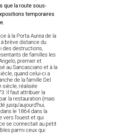
is que la route sous-
expositions temporaires
e.
ace à la Porta Aurea de la
t à brève distance du
i des destructions,
ésentants de familles les
'Angelo, premier et
sé au Sancasciano et à la
iècle, quand celui-ci a
anche de la famille Del
 siècle, réalisée
 Il faut attribuer la
par la restauration (mais
dé jusqu'aujourd'hui,
é dans le 1864 dans la
 vers l'ouest et qui
ce se connectait au petit
ables parmi ceux qui