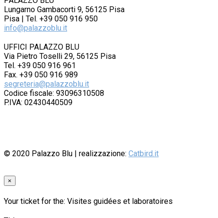
PALAZZO BLU
Lungarno Gambacorti 9, 56125 Pisa
Pisa | Tel. +39 050 916 950
info@palazzoblu.it
UFFICI PALAZZO BLU
Via Pietro Toselli 29, 56125 Pisa
Tel. +39 050 916 961
Fax. +39 050 916 989
segreteria@palazzoblu.it
Codice fiscale: 93096310508
P.IVA: 02430440509
© 2020
Palazzo Blu
| realizzazione:
Catbird.it
×
Your ticket for the: Visites guidées et laboratoires