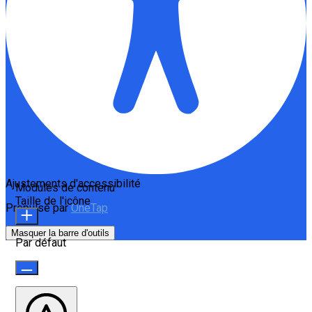
Ajustements d'accessibilité
Modules de contenu
Taille de l'icône
Propulsé par
OneTap
Masquer la barre d'outils
Par défaut