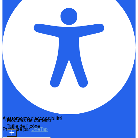
Ajustements d'accessibilité
Modules de contenu
Taille de l'icône
Propulsé par
OneTap