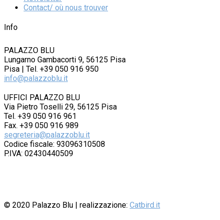
Contact/ où nous trouver
Info
PALAZZO BLU
Lungarno Gambacorti 9, 56125 Pisa
Pisa | Tel. +39 050 916 950
info@palazzoblu.it
UFFICI PALAZZO BLU
Via Pietro Toselli 29, 56125 Pisa
Tel. +39 050 916 961
Fax. +39 050 916 989
segreteria@palazzoblu.it
Codice fiscale: 93096310508
P.IVA: 02430440509
© 2020
Palazzo Blu
| realizzazione:
Catbird.it