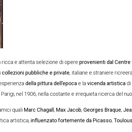
a ricca e attenta selezione di opere
provenienti dal Centre
i
collezioni pubbliche e private
, italiane e straniere ricreera
 esperienza
della pittura dell’epoca
e la
vicenda artistica
di
Parigi, nel 1906, nella costante e irrequieta ricerca del nu
 amici quali
Marc Chagall
,
Max Jacob
,
Georges Braque
,
Jea
tica artistica,
influenzato fortemente da Picasso
,
Toulous