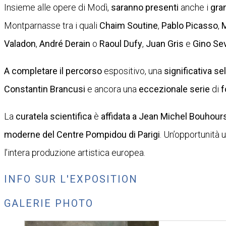
Insieme alle opere di Modì,
saranno presenti
anche i
gran
Montparnasse tra i quali
Chaim Soutine
,
Pablo Picasso
,
M
Valadon
,
André Derain
o
Raoul Dufy
,
Juan Gris
e
Gino Sev
A completare il percorso
espositivo, una
significativa se
Constantin Brancusi
e ancora una
eccezionale serie
di
f
La
curatela scientifica
è
affidata a Jean Michel Bouhour
moderne del Centre Pompidou di Parigi
. Un’opportunità 
l’intera produzione artistica europea.
INFO SUR L'EXPOSITION
GALERIE PHOTO