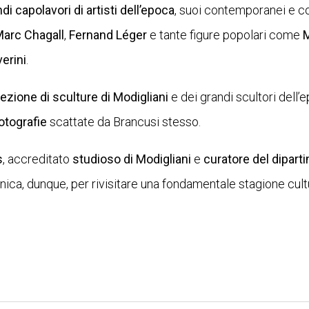
di capolavori di artisti dell’epoca
, suoi contemporanei e c
arc Chagall
,
Fernand Léger
e tante figure popolari come
M
erini
.
lezione di sculture di Modigliani
e dei grandi scultori dell
otografie
scattate da Brancusi stesso.
s
, accreditato
studioso di Modigliani
e
curatore del dipart
unica, dunque, per rivisitare una fondamentale stagione cult