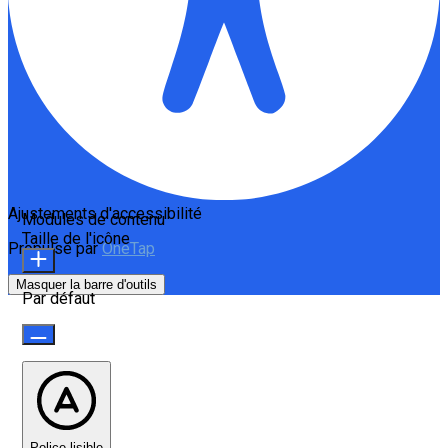
Ajustements d'accessibilité
Modules de contenu
Taille de l'icône
Propulsé par
OneTap
Masquer la barre d'outils
Par défaut
Police lisible