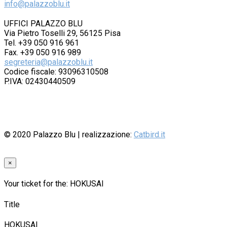
info@palazzoblu.it
UFFICI PALAZZO BLU
Via Pietro Toselli 29, 56125 Pisa
Tel. +39 050 916 961
Fax. +39 050 916 989
segreteria@palazzoblu.it
Codice fiscale: 93096310508
P.IVA: 02430440509
© 2020
Palazzo Blu
| realizzazione:
Catbird.it
×
Your ticket for the: HOKUSAI
Title
HOKUSAI