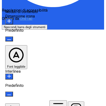
Regolazioni di accessibilità
Moduli di contenuto
Dimensione icona
Offerto da
OneTap
Nascondi barra degli strumenti
Predefinito
Font leggibile
Interlinea
Predefinito