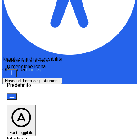
Regolazioni di accessibilità
Moduli di contenuto
Dimensione icona
Offerto da
OneTap
Nascondi barra degli strumenti
Predefinito
Font leggibile
Interlinea