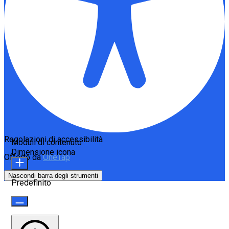
Regolazioni di accessibilità
Moduli di contenuto
Dimensione icona
Offerto da
OneTap
Nascondi barra degli strumenti
Predefinito