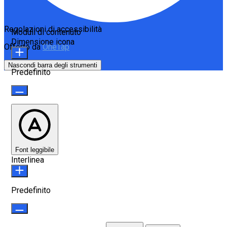
Regolazioni di accessibilità
Moduli di contenuto
Dimensione icona
Offerto da
OneTap
Nascondi barra degli strumenti
Predefinito
Font leggibile
Interlinea
Predefinito