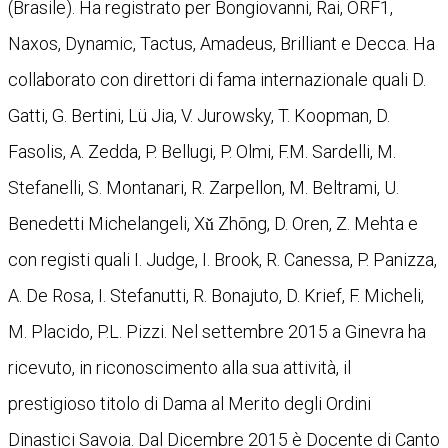
(Brasile). Ha registrato per Bongiovanni, Rai, ORF1,
Naxos, Dynamic, Tactus, Amadeus, Brilliant e Decca. Ha
collaborato con direttori di fama internazionale quali D.
Gatti, G. Bertini, Lü Jia, V. Jurowsky, T. Koopman, D.
Fasolis, A. Zedda, P. Bellugi, P. Olmi, F.M. Sardelli, M.
Stefanelli, S. Montanari, R. Zarpellon, M. Beltrami, U.
Benedetti Michelangeli, Xǔ Zhōng, D. Oren, Z. Mehta e
con registi quali I. Judge, I. Brook, R. Canessa, P. Panizza,
A. De Rosa, I. Stefanutti, R. Bonajuto, D. Krief, F. Micheli,
M. Placido, P.L. Pizzi. Nel settembre 2015 a Ginevra ha
ricevuto, in riconoscimento alla sua attività, il
prestigioso titolo di Dama al Merito degli Ordini
Dinastici Savoia. Dal Dicembre 2015 è Docente di Canto