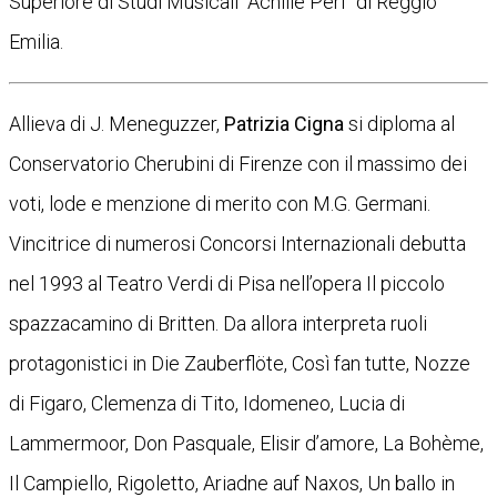
Superiore di Studi Musicali “Achille Peri” di Reggio
Emilia.
Allieva di J. Meneguzzer,
Patrizia Cigna
si diploma al
Conservatorio Cherubini di Firenze con il massimo dei
voti, lode e menzione di merito con M.G. Germani.
Vincitrice di numerosi Concorsi Internazionali debutta
nel 1993 al Teatro Verdi di Pisa nell’opera Il piccolo
spazzacamino di Britten. Da allora interpreta ruoli
protagonistici in Die Zauberflöte, Così fan tutte, Nozze
di Figaro, Clemenza di Tito, Idomeneo, Lucia di
Lammermoor, Don Pasquale, Elisir d’amore, La Bohème,
Il Campiello, Rigoletto, Ariadne auf Naxos, Un ballo in