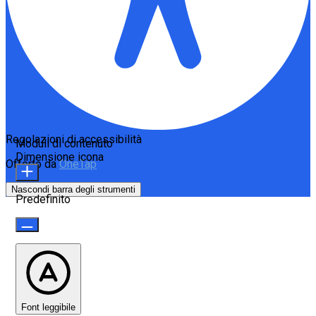
Regolazioni di accessibilità
Moduli di contenuto
Dimensione icona
Offerto da
OneTap
Nascondi barra degli strumenti
Predefinito
Font leggibile