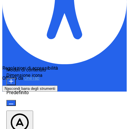
Regolazioni di accessibilità
Moduli di contenuto
Dimensione icona
Offerto da
OneTap
Nascondi barra degli strumenti
Predefinito