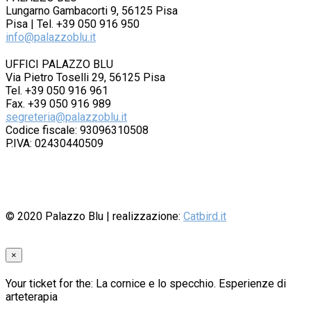
Lungarno Gambacorti 9, 56125 Pisa
Pisa | Tel. +39 050 916 950
info@palazzoblu.it
UFFICI PALAZZO BLU
Via Pietro Toselli 29, 56125 Pisa
Tel. +39 050 916 961
Fax. +39 050 916 989
segreteria@palazzoblu.it
Codice fiscale: 93096310508
P.IVA: 02430440509
© 2020
Palazzo Blu
| realizzazione:
Catbird.it
×
Your ticket for the: La cornice e lo specchio. Esperienze di
arteterapia