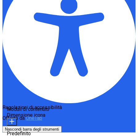
Regolazioni di accessibilità
Moduli di contenuto
Dimensione icona
Offerto da
OneTap
Nascondi barra degli strumenti
Predefinito