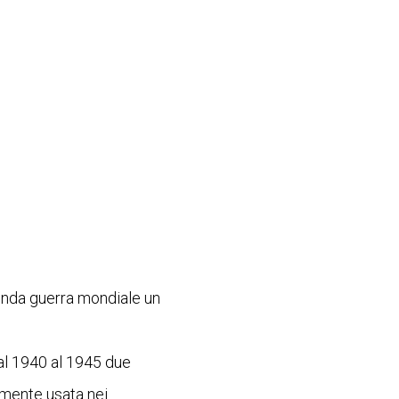
conda guerra mondiale un
dal 1940 al 1945 due
amente usata nei