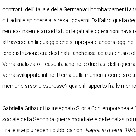
confronti dell’Italia e della Germania: i bombardamenti a 
cittadini e spingere alla resa i governi. Dall’altro quella d
nemico insieme ai raid tattici legati alle operazioni navali e
attraverso un linguaggio che si ripropone ancora oggi nei re
loro distruzione era destinata, anch’essa, ad aumentare oltr
Verrà analizzato il caso italiano nelle due fasi della gue
Verrà sviluppato infine il tema della memoria: come si è tr
memorie si sono espresse? quale il rapporto fra le memori
Gabriella Gribaudi
ha insegnato Storia Contemporanea e Sto
sociale della Seconda guerra mondiale e delle catastrofi n
Tra le sue più recenti pubblicazioni:
Napoli in guerra. 194