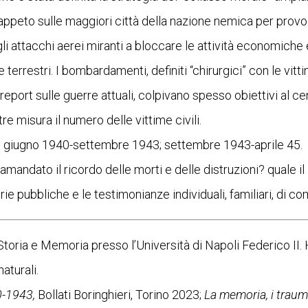
tappeto sulle maggiori città della nazione nemica per provoc
egli attacchi aerei miranti a bloccare le attività economiche 
 terrestri. I bombardamenti, definiti “chirurgici” con le vitti
port sulle guerre attuali, colpivano spesso obiettivi al cent
e misura il numero delle vittime civili.
rra: giugno 1940-settembre 1943; settembre 1943-aprile 45.
amandato il ricordo delle morti e delle distruzioni? quale il
e pubbliche e le testimonianze individuali, familiari, di co
ria e Memoria presso l’Università di Napoli Federico II. H
aturali.
0-1943,
Bollati Boringhieri, Torino 2023;
La memoria, i traumi,