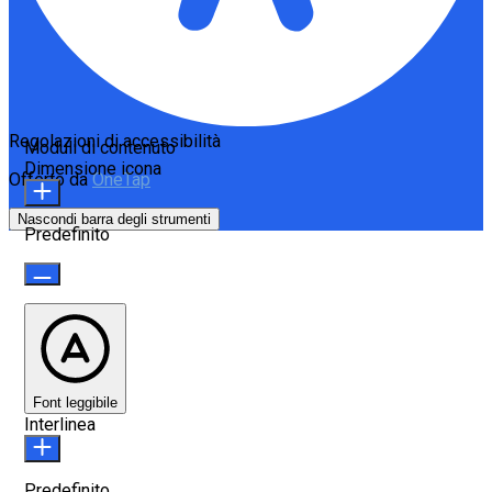
Regolazioni di accessibilità
Moduli di contenuto
Dimensione icona
Offerto da
OneTap
Nascondi barra degli strumenti
Predefinito
Font leggibile
Interlinea
Predefinito