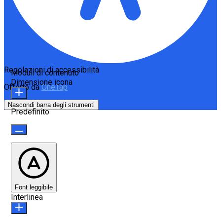
Regolazioni di accessibilità
Moduli di contenuto
Dimensione icona
Offerto da
OneTap
Nascondi barra degli strumenti
Predefinito
Font leggibile
Interlinea