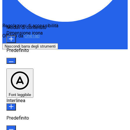
Regolazioni di accessibilità
Moduli di contenuto
Dimensione icona
Offerto da
OneTap
Nascondi barra degli strumenti
Predefinito
Font leggibile
Interlinea
Predefinito