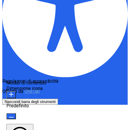
Regolazioni di accessibilità
Moduli di contenuto
Dimensione icona
Offerto da
OneTap
Nascondi barra degli strumenti
Predefinito