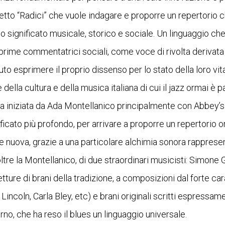
etto “Radici” che vuole indagare e proporre un repertorio ch
suo significato musicale, storico e sociale. Un linguaggio c
 prime commentatrici sociali, come voce di rivolta derivat
o esprimere il proprio dissenso per lo stato della loro vit
della cultura e della musica italiana di cui il jazz ormai è 
ca iniziata da Ada Montellanico principalmente con Abbey’
ficato più profondo, per arrivare a proporre un repertorio o
e nuova, grazie a una particolare alchimia sonora rapprese
tre la Montellanico, di due straordinari musicisti: Simone 
etture di brani della tradizione, a composizioni dal forte ca
ncoln, Carla Bley, etc) e brani originali scritti espressam
no, che ha reso il blues un linguaggio universale.