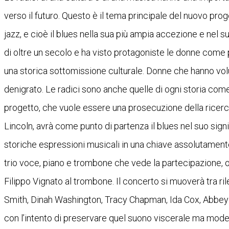
verso il futuro. Questo è il tema principale del nuovo prog
jazz, e cioè il blues nella sua più ampia accezione e nel 
di oltre un secolo e ha visto protagoniste le donne come
una storica sottomissione culturale. Donne che hanno volut
denigrato. Le radici sono anche quelle di ogni storia come 
progetto, che vuole essere una prosecuzione della ricer
Lincoln, avrà come punto di partenza il blues nel suo signi
storiche espressioni musicali in una chiave assolutament
trio voce, piano e trombone che vede la partecipazione, ol
Filippo Vignato al trombone. Il concerto si muoverà tra ril
Smith, Dinah Washington, Tracy Chapman, Ida Cox, Abbey Li
con l’intento di preservare quel suono viscerale ma moder