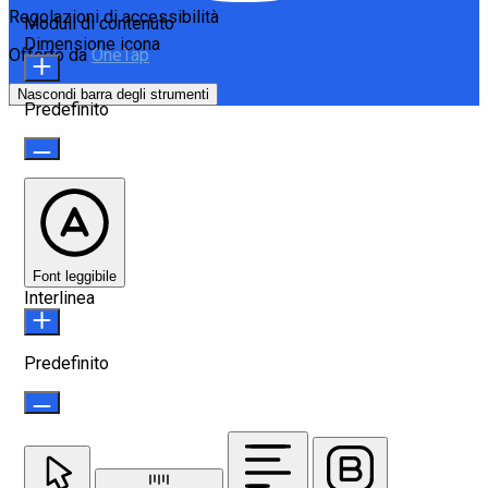
Regolazioni di accessibilità
Moduli di contenuto
Dimensione icona
Offerto da
OneTap
Nascondi barra degli strumenti
Predefinito
Font leggibile
Interlinea
Predefinito