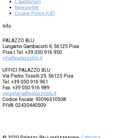
L’auditorium
Newsletter
Cookie Policy (UE)
Info
PALAZZO BLU
Lungarno Gambacorti 9, 56125 Pisa
Pisa | Tel. +39 050 916 950
info@palazzoblu.it
UFFICI PALAZZO BLU
Via Pietro Toselli 29, 56125 Pisa
Tel. +39 050 916 961
Fax. +39 050 916 989
segreteria@palazzoblu.it
Codice fiscale: 93096310508
P.IVA: 02430440509
© 2020
Palazzo Blu
| realizzazione:
Catbird.it