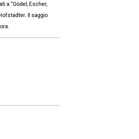
ti a “Gödel, Escher,
Hofstadter. Il saggio
ora.