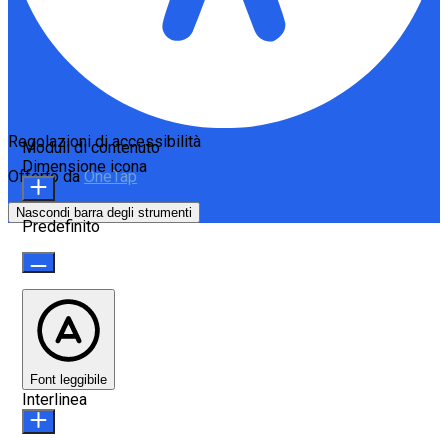
Regolazioni di accessibilità
Moduli di contenuto
Dimensione icona
Offerto da
OneTap
Nascondi barra degli strumenti
Predefinito
Font leggibile
Interlinea