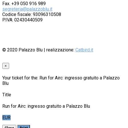
Fax. +39 050 916 989
segreteria@palazzoblu.it
Codice fiscale: 93096310508
P.IVA: 02430440509
© 2020
Palazzo Blu
| realizzazione:
Catbird.it
×
Your ticket for the: Run for Airc: ingresso gratuito a Palazzo
Blu
Title
Run for Airc: ingresso gratuito a Palazzo Blu
EUR
Close
Print