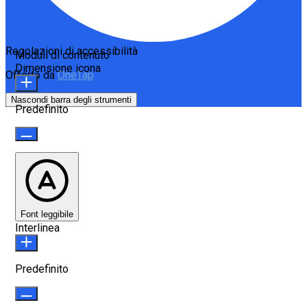
Regolazioni di accessibilità
Moduli di contenuto
Dimensione icona
Offerto da
OneTap
Nascondi barra degli strumenti
Predefinito
Font leggibile
Interlinea
Predefinito