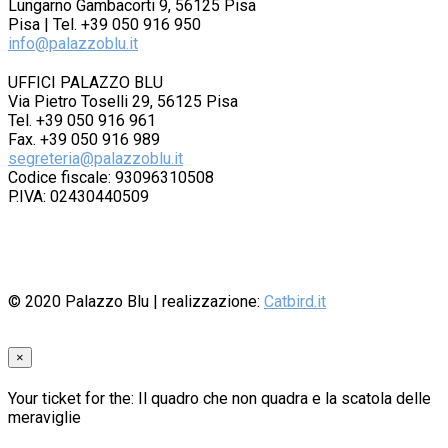
Lungarno Gambacorti 9, 56125 Pisa
Pisa | Tel. +39 050 916 950
info@palazzoblu.it
UFFICI PALAZZO BLU
Via Pietro Toselli 29, 56125 Pisa
Tel. +39 050 916 961
Fax. +39 050 916 989
segreteria@palazzoblu.it
Codice fiscale: 93096310508
P.IVA: 02430440509
© 2020
Palazzo Blu
| realizzazione:
Catbird.it
×
Your ticket for the: Il quadro che non quadra e la scatola delle
meraviglie