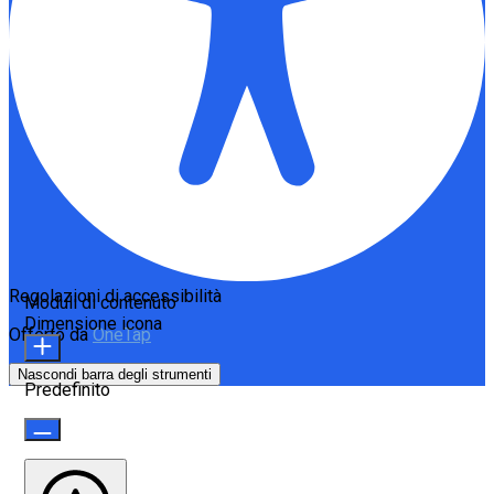
Regolazioni di accessibilità
Moduli di contenuto
Dimensione icona
Offerto da
OneTap
Nascondi barra degli strumenti
Predefinito