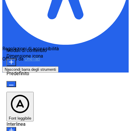
Regolazioni di accessibilità
Moduli di contenuto
Dimensione icona
Offerto da
OneTap
Nascondi barra degli strumenti
Predefinito
Font leggibile
Interlinea