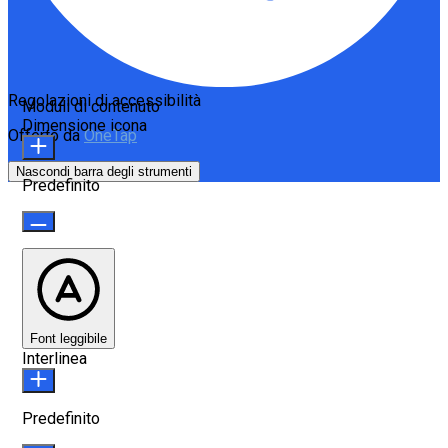
Regolazioni di accessibilità
Moduli di contenuto
Dimensione icona
Offerto da
OneTap
Nascondi barra degli strumenti
Predefinito
Font leggibile
Interlinea
Predefinito