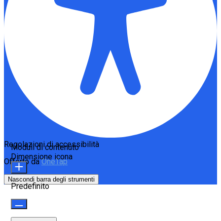
Regolazioni di accessibilità
Moduli di contenuto
Dimensione icona
Offerto da
OneTap
Nascondi barra degli strumenti
Predefinito