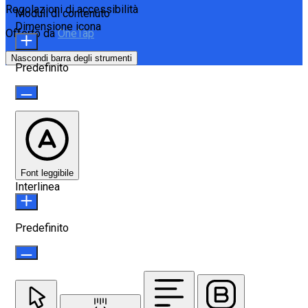
Regolazioni di accessibilità
Moduli di contenuto
Dimensione icona
Offerto da
OneTap
Nascondi barra degli strumenti
Predefinito
Font leggibile
Interlinea
Predefinito