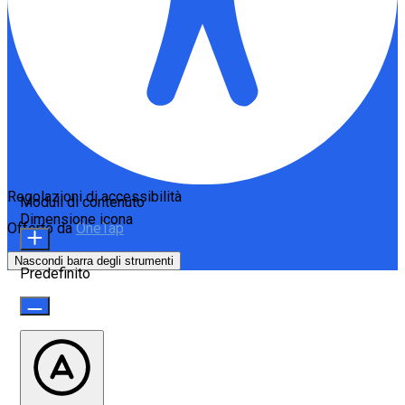
Regolazioni di accessibilità
Moduli di contenuto
Dimensione icona
Offerto da
OneTap
Nascondi barra degli strumenti
Predefinito