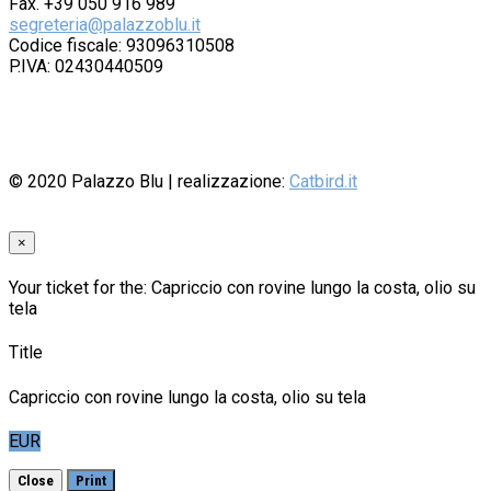
Fax. +39 050 916 989
segreteria@palazzoblu.it
Codice fiscale: 93096310508
P.IVA: 02430440509
© 2020
Palazzo Blu
| realizzazione:
Catbird.it
×
Your ticket for the: Capriccio con rovine lungo la costa, olio su
tela
Title
Capriccio con rovine lungo la costa, olio su tela
EUR
Close
Print