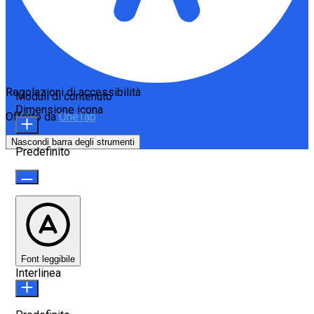
Regolazioni di accessibilità
Moduli di contenuto
Dimensione icona
Offerto da
OneTap
Nascondi barra degli strumenti
Predefinito
Font leggibile
Interlinea