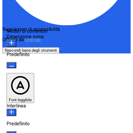
Regolazioni di accessibilità
Moduli di contenuto
Dimensione icona
Offerto da
OneTap
Nascondi barra degli strumenti
Predefinito
Font leggibile
Interlinea
Predefinito