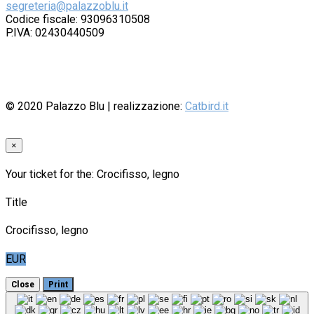
segreteria@palazzoblu.it
Codice fiscale: 93096310508
P.IVA: 02430440509
© 2020
Palazzo Blu
| realizzazione:
Catbird.it
×
Your ticket for the: Crocifisso, legno
Title
Crocifisso, legno
EUR
Close
Print