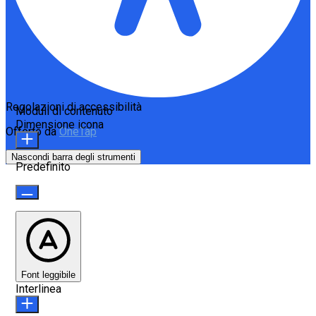
Regolazioni di accessibilità
Moduli di contenuto
Dimensione icona
Offerto da
OneTap
Nascondi barra degli strumenti
Predefinito
Font leggibile
Interlinea