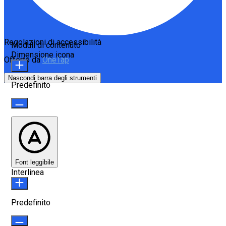
Regolazioni di accessibilità
Moduli di contenuto
Dimensione icona
Offerto da
OneTap
Nascondi barra degli strumenti
Predefinito
Font leggibile
Interlinea
Predefinito