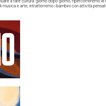
uare a fare cultura: giorno dopo giorno, ripercorreremo le
musica e arte, intratterremo i bambini con attività pensat