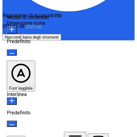
Regolazioni di accessibilità
Moduli di contenuto
Dimensione icona
Offerto da
OneTap
Nascondi barra degli strumenti
Predefinito
Font leggibile
Interlinea
Predefinito