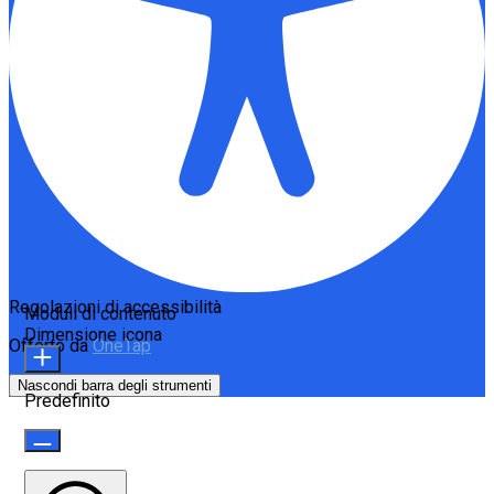
Regolazioni di accessibilità
Moduli di contenuto
Dimensione icona
Offerto da
OneTap
Nascondi barra degli strumenti
Predefinito