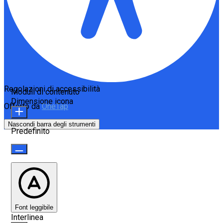
Regolazioni di accessibilità
Moduli di contenuto
Dimensione icona
Offerto da
OneTap
Nascondi barra degli strumenti
Predefinito
Font leggibile
Interlinea