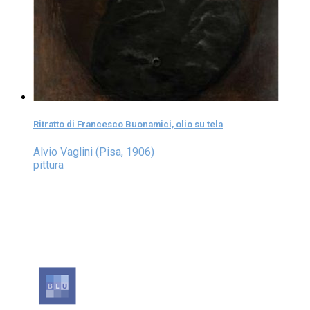
Ritratto di Francesco Buonamici, olio su tela
Alvio Vaglini (Pisa, 1906)
pittura