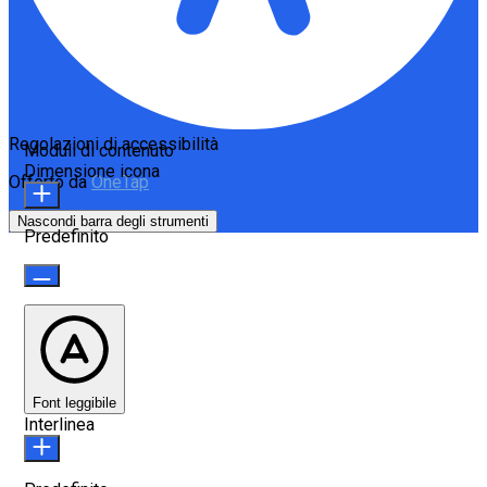
Regolazioni di accessibilità
Moduli di contenuto
Dimensione icona
Offerto da
OneTap
Nascondi barra degli strumenti
Predefinito
Font leggibile
Interlinea