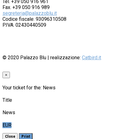
Tel. +39 050 916 961
Fax. +39 050 916 989
segreteria@palazzoblu.it
Codice fiscale: 93096310508
P.IVA: 02430440509
© 2020
Palazzo Blu
| realizzazione:
Catbird.it
×
Your ticket for the: News
Title
News
EUR
Close
Print