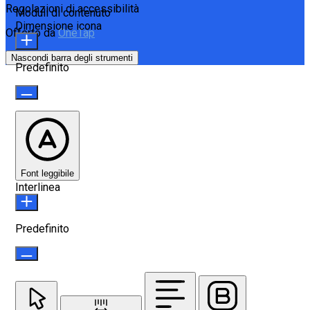
Regolazioni di accessibilità
Moduli di contenuto
Dimensione icona
Offerto da
OneTap
Nascondi barra degli strumenti
Predefinito
Font leggibile
Interlinea
Predefinito