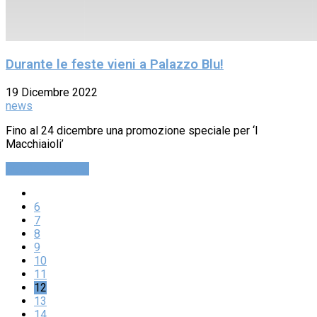
Durante le feste vieni a Palazzo Blu!
19 Dicembre 2022
news
Fino al 24 dicembre una promozione speciale per ‘I
Macchiaioli’
Continue reading
6
7
8
9
10
11
12
13
14