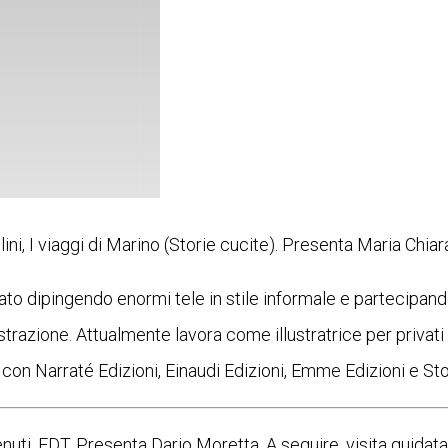
lini, I viaggi di Marino (Storie cucite). Presenta Maria Chiara
ato dipingendo enormi tele in stile informale e partecipando
strazione. Attualmente lavora come illustratrice per privati e
on Narraté Edizioni, Einaudi Edizioni, Emme Edizioni e Sto
enuti, EDT. Presenta Dario Moretta. A seguire, visita guidat