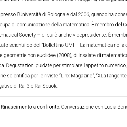
esso l’Università di Bologna e dal 2006, quando ha conseg
 occupa di comunicazione della matematica. È membro del 
matical Society – di cui è anche vicepresidente. È memb
to scientifico del “Bollettino UMI – La matematica nella cu
ulle geometrie non euclidee (2008), di Insalate di matematica
tica. Degustazioni guidate per stimolare l’appetito numeric
one scientifica per le riviste “Linx Magazine”, “XLaTangente
gative di Rai 3 e Rai Scuola.
del Rinascimento a confronto
. Conversazione con Lucia Benc