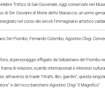
celebre Trittico di San Giovenale, oggi conservato nel Mu
so di Ser Giovanni di Mone detto Masaccio, un uomo geniale
assegnato nel corso dei secoli l’immaginario artistico valda
iano Del Piombo, Fernando Colombo, Agostino Chigi. Conve
toforo, al personaggio effigiato da Sebastiano del Piombo ne
trama di relazioni, scambi internazionali e interessi cultur
ttraverso la triade “ritratti, libri, giardini”, questa singola
tore” e del ricco banchiere Agostino Chigi “il Magnifico”.