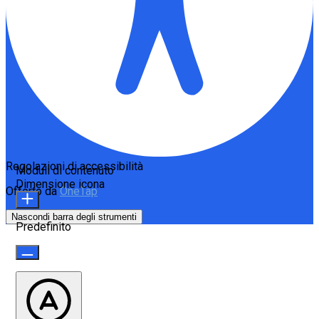
Regolazioni di accessibilità
Moduli di contenuto
Dimensione icona
Offerto da
OneTap
Nascondi barra degli strumenti
Predefinito