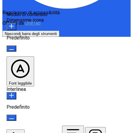
Regolazioni di accessibilità
Moduli di contenuto
Dimensione icona
Offerto da
OneTap
Nascondi barra degli strumenti
Predefinito
Font leggibile
Interlinea
Predefinito