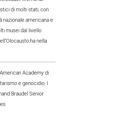
ici di molti stati, con
ità nazionale americana e
ti musei dal livello
ell’Olocausto ha nella
 l’American Academy di
tarismo e genocidio. I
rnand Braudel Senior
ies.