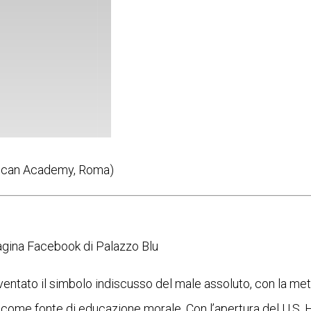
rican Academy, Roma)
 pagina Facebook di Palazzo Blu
 diventato il simbolo indiscusso del male assoluto, con la me
ità come fonte di educazione morale. Con l’apertura del U.S