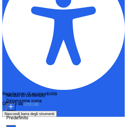
Regolazioni di accessibilità
Moduli di contenuto
Dimensione icona
Offerto da
OneTap
Nascondi barra degli strumenti
Predefinito