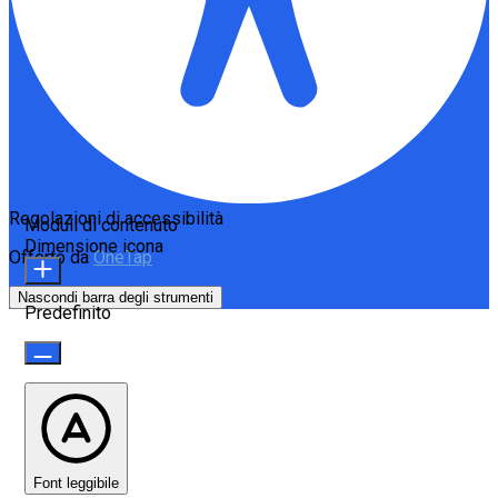
Regolazioni di accessibilità
Moduli di contenuto
Dimensione icona
Offerto da
OneTap
Nascondi barra degli strumenti
Predefinito
Font leggibile