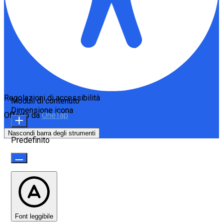
Regolazioni di accessibilità
Moduli di contenuto
Dimensione icona
Offerto da
OneTap
Nascondi barra degli strumenti
Predefinito
Font leggibile