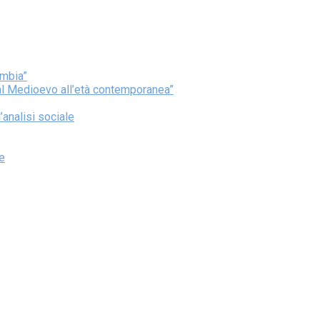
ambia”
dal Medioevo all’età contemporanea”
’analisi sociale
re