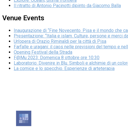
Explore. Oceani, ultima frontiera
Il ritratto di Antonio Pacinotti dipinto da Giacomo Balla
Venue Events
Inaugurazione di “Fine Novecento. Pisa e il mondo che c
Presentazione: “Italia e islam. Culture, persone e merci 
Un’opera di Orazio Riminaldi per la città di Pisa
Farfalle e uragani: il caos nelle previsioni del tempo e nell
Opening Festival della Strada
F@Mu 2023: Domenica 8 ottobre ore 10:30
Laboratorio: Divenire in Blu. Simboli e alchimie di un colo
La cornice e lo specchio. Esperienze di arteterapia