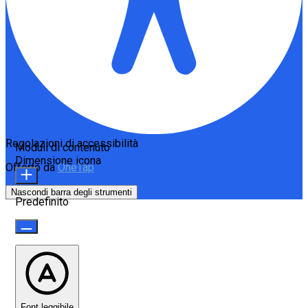
Regolazioni di accessibilità
Moduli di contenuto
Dimensione icona
Offerto da
OneTap
Nascondi barra degli strumenti
Predefinito
Font leggibile