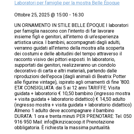
Laboratori per famiglie per la mostra Belle Époque
Ottobre 25, 2025 @ 15:00
-
16:30
UN ORNAMENTO IN STILE BELLE ÉPOQUE I laboratori
per famiglia nascono con l’intento di far lavorare
insieme figli e genitori, all’interno di un’esperienza
artistica unica. I bambini, accompagnati dagli adulti,
verranno guidati all’interno della mostra alla scoperta
dei costumi e delle abitudini del tempo attraverso il
racconto visivo dei pittori esposti. In laboratorio,
supportati dai genitori, realizzeranno un ciondolo
decorativo di carta e altri materiali, partendo dalle
riproduzioni dell’epoca (dagli animali di Beatrix Potter
alle figurine vintage), ispirato agli ornamenti di fine ‘800.
ETA’ CONSIGLIATA: dai 5 ai 12 anni TARIFFE: Visita
guidata + laboratorio € 10,50 bambino (ingresso mostra
+ visita guidata + laboratorio didattico) € 14,50 adulto
(ingresso mostra + visita guidata + laboratorio didattico)
Almeno 1 adulto deve accompagnare il bambino
DURATA: 1 ora e trenta minuti PER PRENOTARE: Tel. 050
916 950 Mail: info@kinzicacoop.it Prenotazione
obbligatoria. È richiesta la massima puntualità.