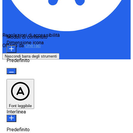
Regolazioni di accessibilità
Moduli di contenuto
Dimensione icona
Offerto da
OneTap
Nascondi barra degli strumenti
Predefinito
Font leggibile
Interlinea
Predefinito