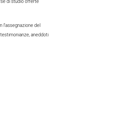
se di studio offerte
on l’assegnazione del
o testimonianze, aneddoti