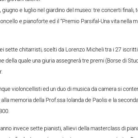
gno e luglio nel giardino del museo: tre concerti finali, ten
loncello e pianoforte ed il “Premio Parsifal-Una vita nella m
 sette chitarristi, scelti da Lorenzo Micheli tra i 27 iscritti
 della quale una giuria assegnerà tre premi (Borse di Studi
r.
inque violoncellisti ed un duo di musica da camera si cont
esa alla memoria della Prof.ssa Iolanda de Paolis e la second
800.
aranno invece sette pianisti, allievi della masterclass di pia