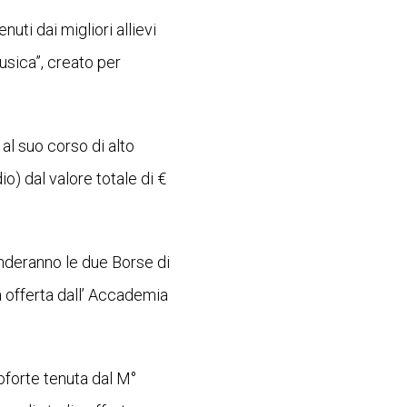
uti dai migliori allievi
usica”, creato per
 al suo corso di alto
o) dal valore totale di €
enderanno le due Borse di
a offerta dall’ Accademia
noforte tenuta dal M°